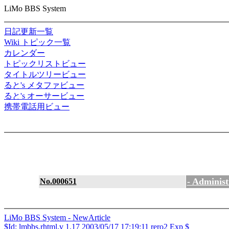
LiMo BBS System
日記更新一覧
Wiki トピック一覧
カレンダー
トピックリストビュー
タイトルツリービュー
ると's メタファビュー
ると's オーサービュー
携帯電話用ビュー
- Administ
No.000651
LiMo BBS System - NewArticle
$Id: lmbbs.rhtml,v 1.17 2003/05/17 17:19:11 rero2 Exp $