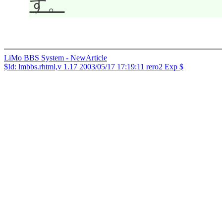
す。
LiMo BBS System - NewArticle
$Id: lmbbs.rhtml,v 1.17 2003/05/17 17:19:11 rero2 Exp $