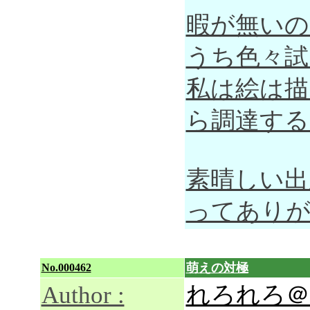
暇が無いの
うち色々試
私は絵は描
ら調達する
素晴しい出
ってあり
萌えの対極
No.000462
Author :
れろれろ＠