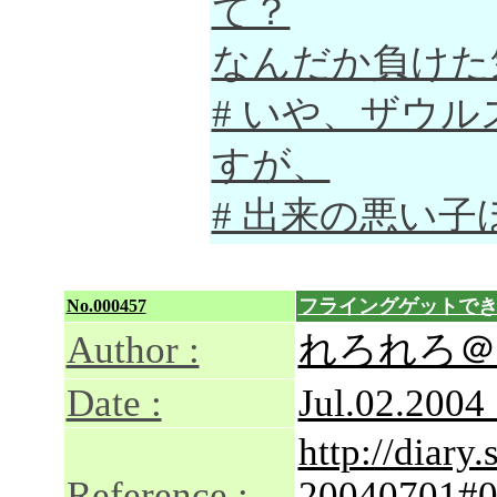
て？
なんだか負けた
# いや、ザウ
すが、
# 出来の悪い
フライングゲットで
No.000457
Author :
れろれろ＠
Date :
Jul.02.2004
http://diary
Reference :
20040701#0