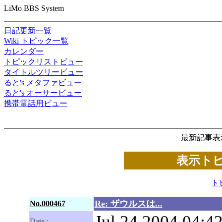
LiMo BBS System
日記更新一覧
Wiki トピック一覧
カレンダー
トピックリストビュー
タイトルツリービュー
ると's メタファビュー
ると's オーサービュー
携帯電話用ビュー
最新記事表
表示トピ
ト
Re: ザウルスは...
No.000467
Jul.24.2004 04:42
Date :