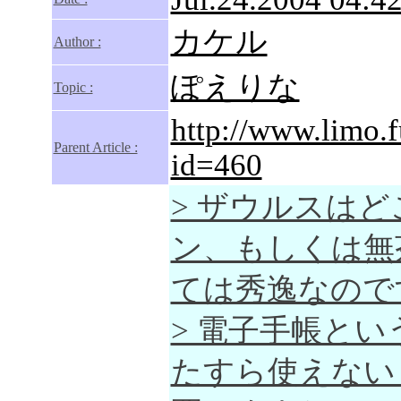
カケル
Author :
ぽえりな
Topic :
http://www.limo.
Parent Article :
id=460
> ザウルスは
ン、もしくは無茶
ては秀逸なので
> 電子手帳と
たすら使えない