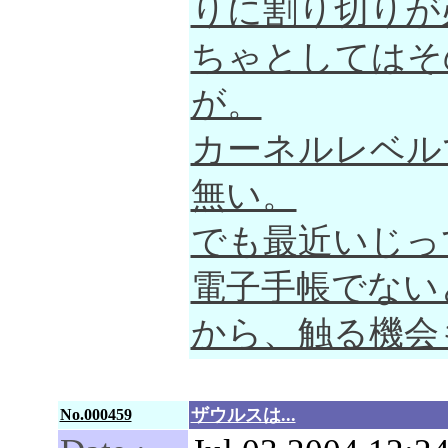
りに割り切りが
ちゃとしてはそ
が。
カーネルレベルで
無い。
でも最近いじっ
電子手帳でない
から、触る機会
ザウルスは...
No.000459