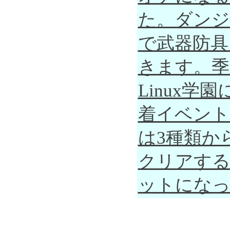
た。ダンジ
で武器防具
きます。季
Linux
着イベント
は3種類か
クリアする
ットにな