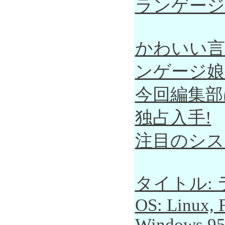
ランゲージ
かわいい言
ンゲージ娘
今回編集部
独占入手!
注目のシス
タイトル: 
OS: Linux,
Windows 95