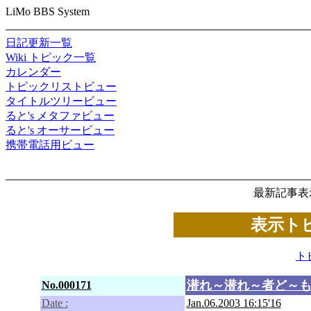
LiMo BBS System
日記更新一覧
Wiki トピック一覧
カレンダー
トピックリストビュー
タイトルツリービュー
ると's メタファビュー
ると's オーサービュー
携帯電話用ビュー
最新記事表
表示トピ
ト
潜れ～潜れ～者ど～も
No.000171
Date :
Jan.06.2003 16:15'16