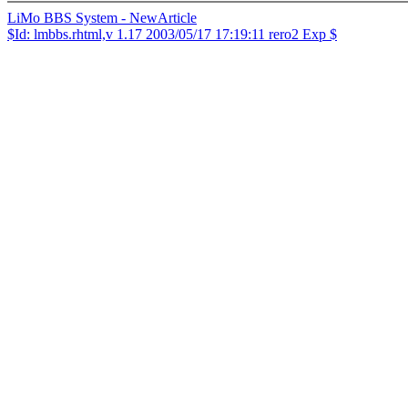
LiMo BBS System - NewArticle
$Id: lmbbs.rhtml,v 1.17 2003/05/17 17:19:11 rero2 Exp $