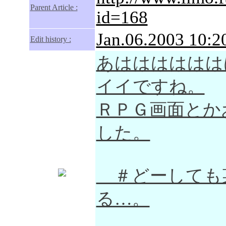
Parent Article :
id=168
Jan.06.2003 10:2
Edit history :
あはははははは
イイですね。
ＲＰＧ画面とか
した。
＃どーしても
る…。