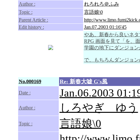
Author :
れろれろ＠ふみ
Topic :
言語娘\0
Parent Article :
http://www.limo.fumi2kick.
Edit history :
Jan.07.2003 01:16'45
やあ、新春から良いネタ
RPG 画面を見て「を、
学園の地下にダンジョン
で、もちろんダンジョンの
Re: 新春大嘘 G's風
No.000169
Jan.06.2003 01:1
Date :
しろやぎ ゆう
Author :
言語娘\0
Topic :
http://www.limo.