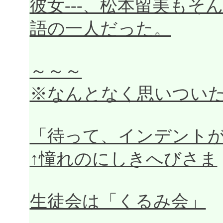
彼女---、松本留美も
語の一人だった。
～～～
※なんとなく思いつい
「待って、インデント
↑憧れのにしきへびさま
生徒会は「くるみ会」