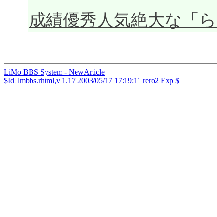
成績優秀人気絶大な「
LiMo BBS System - NewArticle
$Id: lmbbs.rhtml,v 1.17 2003/05/17 17:19:11 rero2 Exp $