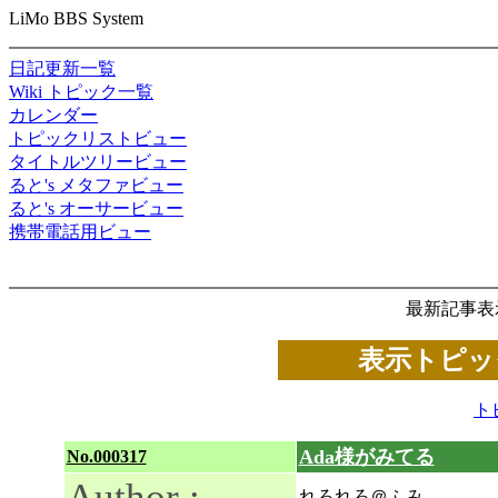
LiMo BBS System
日記更新一覧
Wiki トピック一覧
カレンダー
トピックリストビュー
タイトルツリービュー
ると's メタファビュー
ると's オーサービュー
携帯電話用ビュー
最新記事表
表示トピック
ト
Ada様がみてる
No.000317
Author :
れろれろ＠ふみ