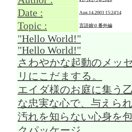
Date :
Aug.14.2003 15:24'14
Topic :
言語娘\0 番外編
"Hello World!"
"Hello World!"
さわやかな起動のメッ
リにこだまする。
エイダ様のお庭に集う
な忠実な心で、与えら
汚れを知らない心身を
クパッケージ。