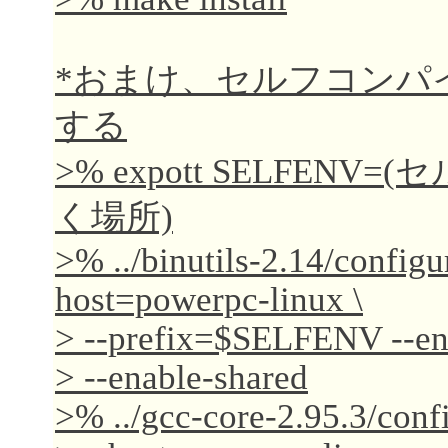
*おまけ、セルフコンパ
する
>% expott SELFE
く場所)
>% ../binutils-2.14/configu
host=powerpc-linux \
> --prefix=$SELFENV --ena
> --enable-shared
>% ../gcc-core-2.95.3/conf