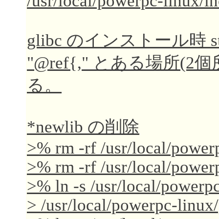
/usr/local/powerpc-linux/i
glibc のインストール時 s
"@ref{," とある場所(2個所
る。
*newlib の削除
>% rm -rf /usr/local/power
>% rm -rf /usr/local/power
>% ln -s /usr/local/powerpc
> /usr/local/powerpc-linux