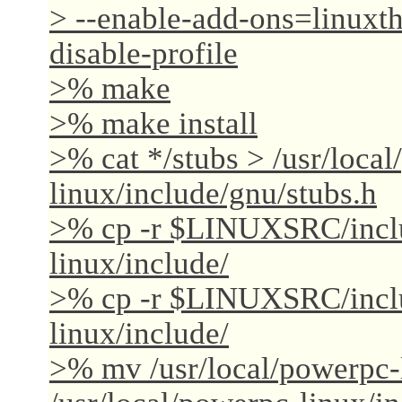
> --enable-add-ons=linuxth
disable-profile
>% make
>% make install
>% cat */stubs > /usr/loca
linux/include/gnu/stubs.h
>% cp -r $LINUXSRC/includ
linux/include/
>% cp -r $LINUXSRC/inclu
linux/include/
>% mv /usr/local/powerpc-