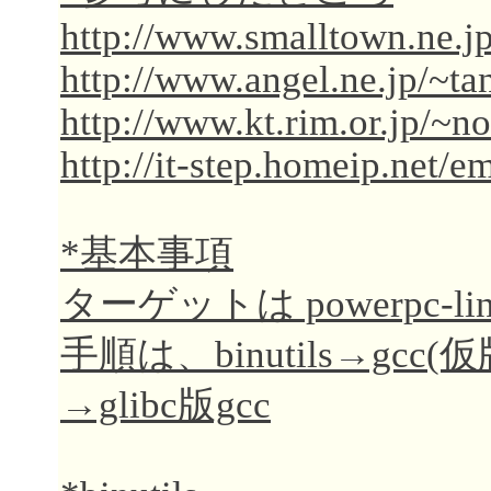
http://www.smalltown.ne.j
http://www.angel.ne.jp/~ta
http://www.kt.rim.or.jp/~n
http://it-step.homeip.net/e
*基本事項
ターゲットは powerpc-li
手順は、binutils→gcc(仮
→glibc版gcc