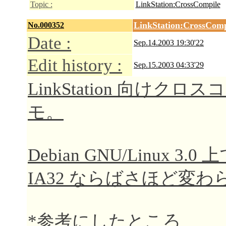
Topic :
LinkStation:CrossCompile
LinkStation:CrossComp
No.000352
Date :
Sep.14.2003 19:30'22
Edit history :
Sep.15.2003 04:33'29
LinkStation 向け
モ。
Debian GNU/Linux
IA32 ならばさほど変
*参考にしたところ