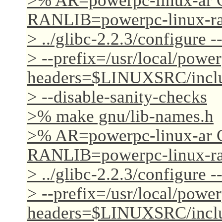
>% AR=powerpc-linux-ar 
RANLIB=powerpc-linux-ran
> ../glibc-2.2.3/configure 
> --prefix=/usr/local/power
headers=$LINUXSRC/inclu
> --disable-sanity-checks
>% make gnu/lib-names.h
>% AR=powerpc-linux-ar 
RANLIB=powerpc-linux-ran
> ../glibc-2.2.3/configure 
> --prefix=/usr/local/power
headers=$LINUXSRC/inclu