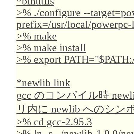
*binutils
>% ./configure --target=po
prefix=/usr/local/powerpc-
>% make
>% make install
>% export PATH="$PATH:/u
*newlib link
gcc のコンパイル時 new
リ内に newlib への
>% cd gcc-2.95.3
>% ln -s ../newlib-1.9.0/new