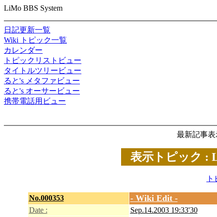
LiMo BBS System
日記更新一覧
Wiki トピック一覧
カレンダー
トピックリストビュー
タイトルツリービュー
ると's メタファビュー
ると's オーサービュー
携帯電話用ビュー
最新記事表
表示トピック : Link
ト
- Wiki Edit -
No.000353
Date :
Sep.14.2003 19:33'30