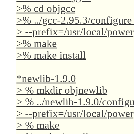
>% cd objgcc
>% ../gcc-2.95.3/configure
> --prefix=/usr/local/powe
>% make
>% make install
*newlib-1.9.0
> % mkdir objnewlib
> % ../newlib-1.9.0/configu
> --prefix=/usr/local/power
> % make