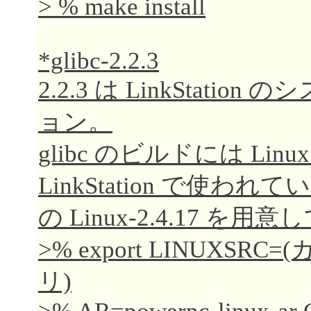
> % make install
*glibc-2.2.3
2.2.3 は LinkStat
ョン。
glibc のビルドには Linu
LinkStation で使
の Linux-2.4.17 を
>% export LINUX
リ)