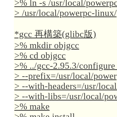
>% ln -s /usr/local/powerpc
> /usr/local/powerpc-linux
*gcc 再構築(glibc版)
>% mkdir objgcc
>% cd objgcc
>% ../gcc-2.95.3/configure
> --prefix=/usr/local/power
> --with-headers=/usr/loca
> --with-libs=/usr/local/po
>% make
>% make install