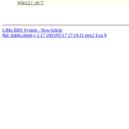
Wikiはじめて
LiMo BBS System - NewArticle
$Id: lmbbs.rhtml,v 1.17 2003/05/17 17:19:11 rero2 Exp $