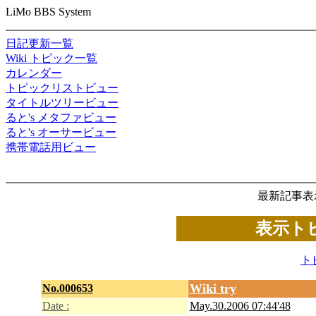
LiMo BBS System
日記更新一覧
Wiki トピック一覧
カレンダー
トピックリストビュー
タイトルツリービュー
ると's メタファビュー
ると's オーサービュー
携帯電話用ビュー
最新記事表
表示トピッ
ト
Wiki try
No.000653
Date :
May.30.2006 07:44'48