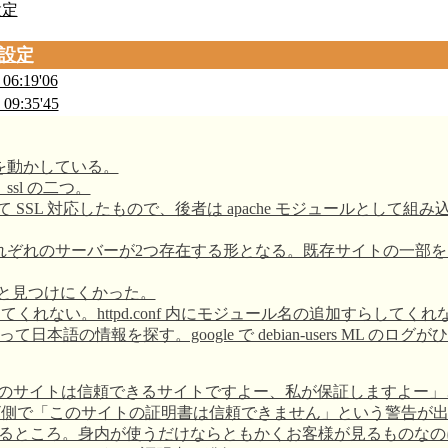
設定
の設定
 06:19'06
 09:35'45
che を動かしている。
d_ssl の二つ。
てて SSL 対応したもので、後者は apache モジュールとして組み
トールされてそれぞれのサーバーが2つ存在する形となる。既存サイトの一
l。ちょっと見つけにくかった。
てくれない。httpd.conf 内にモジュール名の追加すらしてくれな
って日本語の情報を探す。google で debian-users ML 
「このサイトは信頼できるサイトですよー、私が保証しますよー
ウザ側で「このサイトの証明書は信頼できません」という警告が
るところ。身内が使うだけならともかくお客様が見るものなの