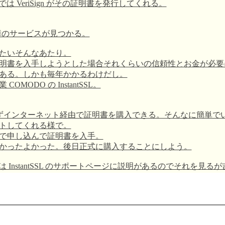
 VeriSign がその証明書を発行してくれる。
障のサービスが見つかる。
いたいそんなあたり。
明書を入手しようとした場合それくらいの信頼性とお金が必要
ある。しかも毎年かかるわけだし。
DO の InstantSSL。
いらずインターネット経由で証明書を購入できる。そんなに簡単
トしてくれる様で。
ので申し込んで証明書を入手。
かったよかった。後日正式に購入することにしよう。
方法は InstantSSL のサポートページに説明があるのでそれを見る