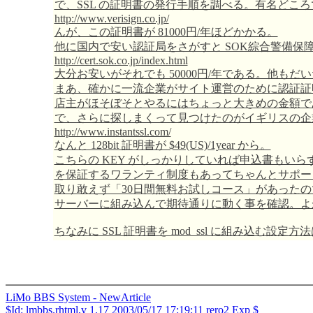
で、SSL の証明書の発行手順を調べる。有名どころでは
http://www.verisign.co.jp/
んが、この証明書が 81000円/年ほどかかる。
他に国内で安い認証局をさがすと SOK綜合警備保
http://cert.sok.co.jp/index.html
大分お安いがそれでも 50000円/年である。他もだ
まあ、確かに一流企業がサイト運営のために認証証
店主がほそぼそとやるにはちょっと大きめの金額で
で、さらに探しまくって見つけたのがイギリスの企業 COMO
http://www.instantssl.com/
なんと 128bit 証明書が $49(US)/1year から。
こちらの KEY がしっかりしていれば申込書も
を保証するワランティ制度もあってちゃんとサポー
取り敢えず「30日間無料お試しコース」があった
サーバーに組み込んで期待通りに動く事を確認。よ
ちなみに SSL 証明書を mod_ssl に組み込む設定
LiMo BBS System - NewArticle
$Id: lmbbs.rhtml,v 1.17 2003/05/17 17:19:11 rero2 Exp $