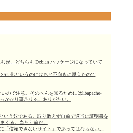
込む形。どちらも Debian パッケージになっていて
部を SSL 化というのにはちと不向きに思えたので
いので注意。そのへんを知るためにはlibapache-
のログがひっかかり事足りる。ありがたい。
」という奴である。取り敢えず自前で適当に証明書を
出まくる。当たり前だ。
に「信頼できないサイト」であってはならない。