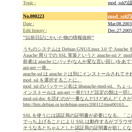
Topic :
mod_sslの
mod_ssl
No.000223
Date :
Mar.08.2003
Edit history :
Dec.27.2005
'''以前日記にかいた物の情報抜粋'''
うちのシステムは Debian GNU/Linux 3.0 で Apa
Apache 周りでの SSL 実装というと apache-ssl と mo
前者は apache にパッチ(なんか変な言い回し)をあ
apt-get 一発。
apache-ssl は apache とは別にインス
mod_ssl を選択することに。
mod_ssl のパッケージ名は libapache-mod-ss
インストールは apt-get 一発だけど設定の類は一切し
mod-ssl-doc を読むのが一番なんだけどめんどくさが
http://lists.debian.or.jp/debian-users/200112/msg00163....
SSL を使うには認証局の証明書が必要になる。
でっち上げることにより SSL は動作するがブラ
そうなるとちゃんとした認証局の証明書が欲しくな