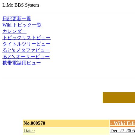
LiMo BBS System
日記更新一覧
Wiki トピック一覧
カレンダー
トピックリストビュー
タイトルツリービュー
ると's メタファビュー
ると's オーサービュー
携帯電話用ビュー
- Wiki Edi
No.000570
Date :
Dec.27.2005