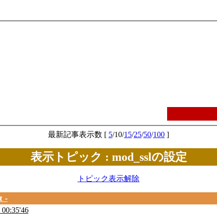
最新記事表示数 [
5
/10/
15
/
25
/
50
/
100
]
表示トピック : mod_sslの設定
トピック表示解除
t -
 00:35'46