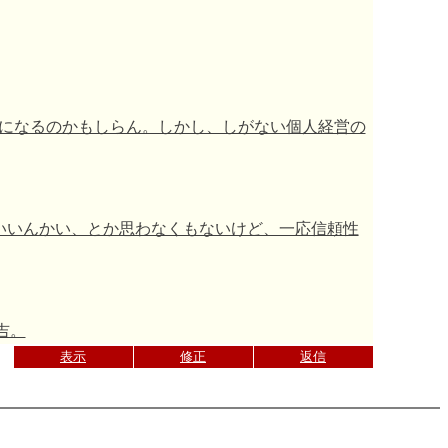
になるのかもしらん。しかし、しがない個人経営の
でいいんかい、とか思わなくもないけど、一応信頼性
が吉。
表示
修正
返信