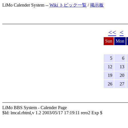
LiMo Calender System --
Wiki トピック一覧
/
掲示板
<<
<
2
Sun
Mon
5
6
12
13
19
20
26
27
LiMo BBS System - Calender Page
$Id: lmcal.rhtml,v 1.2 2003/05/17 17:19:11 rero2 Exp $